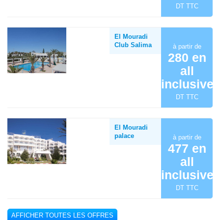
DT TTC
El Mouradi
Club Salima
à partir de
280 en
all
inclusive
DT TTC
El Mouradi
palace
à partir de
477 en
all
inclusive
DT TTC
AFFICHER TOUTES LES OFFRES