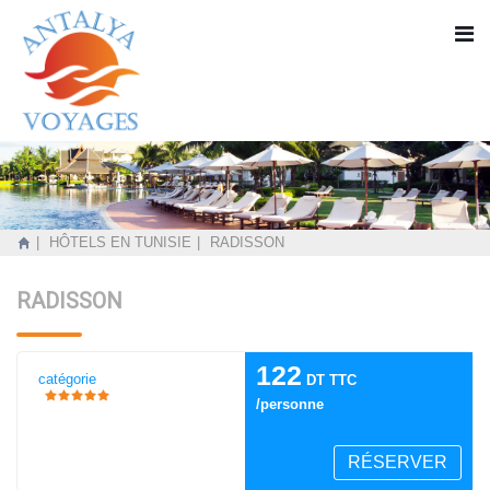
HÔTELS EN TUNISIE
RADISSON
RADISSON
122
catégorie
DT TTC
/personne
RÉSERVER