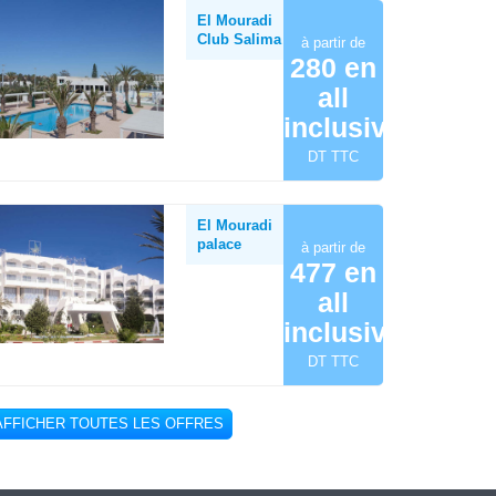
El Mouradi
Club Salima
à partir de
280 en
all
inclusive
DT TTC
El Mouradi
palace
à partir de
477 en
all
inclusive
DT TTC
AFFICHER TOUTES LES OFFRES