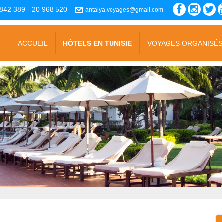
842 389 - 20 968 520
antalya.voyages@gmail.com
ACCUEIL
HÔTELS EN TUNISIE
VOYAGES ORGANISÉ