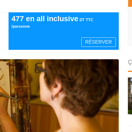
477 en all inclusive
DT TTC
/personne
RÉSERVER
Ç