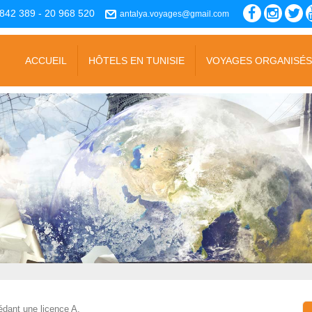
842 389 - 20 968 520
antalya.voyages@gmail.com
ACCUEIL
HÔTELS EN TUNISIE
VOYAGES ORGANISÉ
dant une licence A.