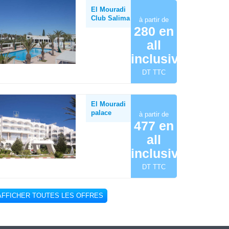
El Mouradi
Club Salima
à partir de
280 en
all
inclusive
DT TTC
El Mouradi
palace
à partir de
477 en
all
inclusive
DT TTC
AFFICHER TOUTES LES OFFRES