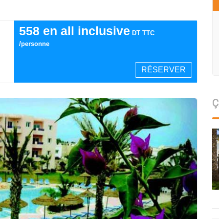
558 en all inclusive
DT TTC
/personne
RÉSERVER
Ç