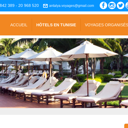
842 389 - 20 968 520
antalya.voyages@gmail.com
ACCUEIL
HÔTELS EN TUNISIE
VOYAGES ORGANISÉ