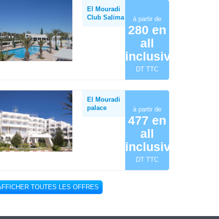
El Mouradi
Club Salima
à partir de
280 en
all
inclusive
DT TTC
El Mouradi
palace
à partir de
477 en
all
inclusive
DT TTC
AFFICHER TOUTES LES OFFRES