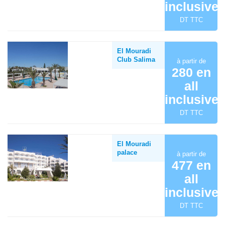
inclusive
DT TTC
El Mouradi
Club Salima
à partir de
280 en
all
inclusive
DT TTC
El Mouradi
palace
à partir de
477 en
all
inclusive
DT TTC